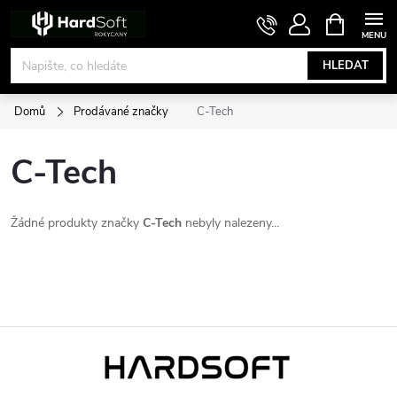
Přejít
NÁKUPNÍ
KOŠÍK
na
obsah
HLEDAT
Domů
Prodávané značky
C-Tech
C-Tech
Žádné produkty značky
C-Tech
nebyly nalezeny...
Z
á