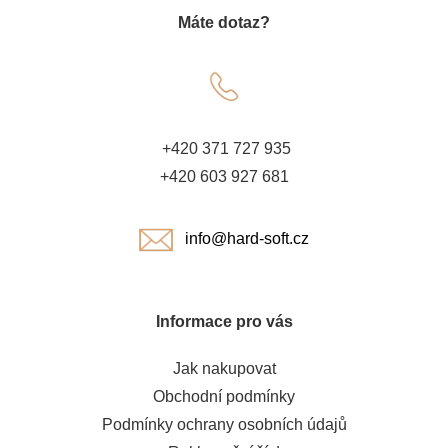
Máte dotaz?
p
a
t
+420 371 727 935
í
+420 603 927 681
info@hard-soft.cz
Informace pro vás
Jak nakupovat
Obchodní podmínky
Podmínky ochrany osobních údajů