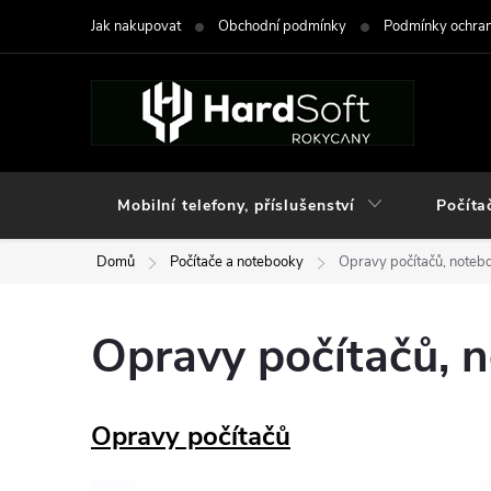
Přejít
Jak nakupovat
Obchodní podmínky
Podmínky ochran
na
obsah
Mobilní telefony, příslušenství
Počíta
Domů
Počítače a notebooky
Opravy počítačů, notebo
Opravy počítačů, n
Opravy počítačů