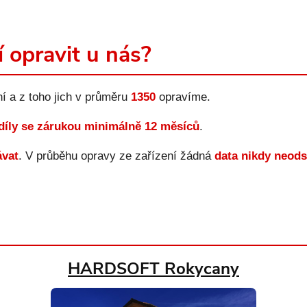
í opravit u nás?
í a z toho jich v průměru
1350
opravíme.
 díly se zárukou minimálně 12 měsíců
.
ávat
. V průběhu opravy ze zařízení žádná
data nikdy neod
HARDSOFT Rokycany