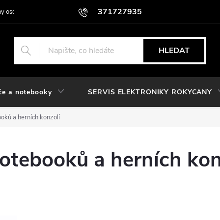
371727935
y osobních údajů
HLEDAT
če a notebooky
SERVIS ELEKTRONIKY ROKYCANY
oků a herních konzolí
otebooků a herních kon