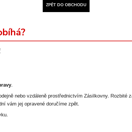
ZPĚT DO OBCHODU
obíhá?
!
pravy
.
odejně nebo vzdáleně prostřednictvím Zásilkovny. Rozbité z
dní vám jej opravené doručíme zpět.
vku.