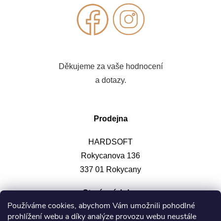
Děkujeme za vaše hodnocení
a dotazy.
Prodejna
HARDSOFT
Rokycanova 136
337 01 Rokycany
Otevírací doba
:
Používáme cookies, abychom Vám umožnili pohodlné
prohlížení webu a díky analýze provozu webu neustále
Po-pá: 9-12, 13-17