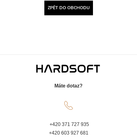
ZPĚT DO OBCHODU
Z
á
Máte dotaz?
p
a
t
+420 371 727 935
+420 603 927 681