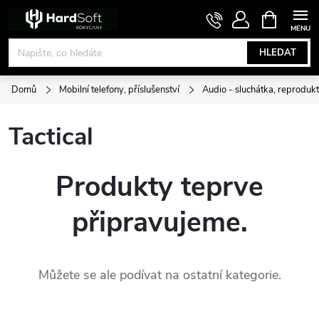
Přejít
NÁKUPNÍ
KOŠÍK
na
obsah
HLEDAT
Domů
Mobilní telefony, příslušenství
Audio - sluchátka, reprodukt
Tactical
Produkty teprve
připravujeme.
Můžete se ale podívat na ostatní kategorie.