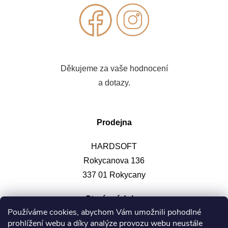
Děkujeme za vaše hodnocení
a dotazy.
Prodejna
HARDSOFT
Rokycanova 136
337 01 Rokycany
Otevírací doba
:
Používáme cookies, abychom Vám umožnili pohodlné
prohlížení webu a díky analýze provozu webu neustále
Po-pá: 9-12, 13-17