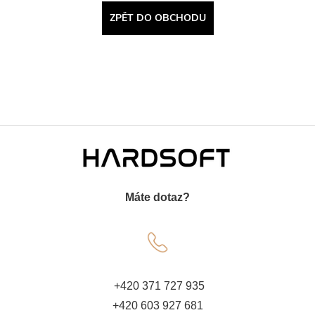
ZPĚT DO OBCHODU
Z
á
Máte dotaz?
p
a
t
+420 371 727 935
+420 603 927 681