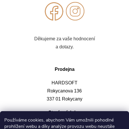
Děkujeme za vaše hodnocení
a dotazy.
Prodejna
HARDSOFT
Rokycanova 136
337 01 Rokycany
Otevírací doba
:
Používáme cookies, abychom Vám umožnili pohodlné
prohlížení webu a díky analýze provozu webu neustále
Po-pá: 9-12, 13-17