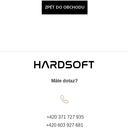
ZPĚT DO OBCHODU
Z
á
Máte dotaz?
p
a
t
+420 371 727 935
+420 603 927 681