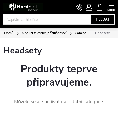
Přejít
NÁKUPNÍ
KOŠÍK
na
obsah
HLEDAT
Domů
Mobilní telefony, příslušenství
Gaming
Headsety
Headsety
Produkty teprve
připravujeme.
Můžete se ale podívat na ostatní kategorie.