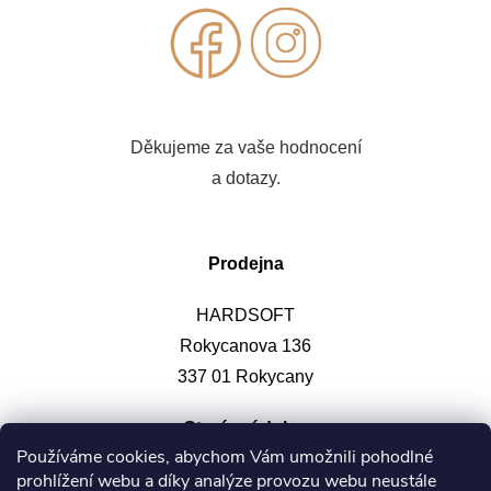
Děkujeme za vaše hodnocení
a dotazy.
Prodejna
HARDSOFT
Rokycanova 136
337 01 Rokycany
Otevírací doba
:
Používáme cookies, abychom Vám umožnili pohodlné
prohlížení webu a díky analýze provozu webu neustále
Po-pá: 9-12, 13-17