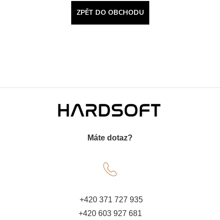
ZPĚT DO OBCHODU
Z
á
Máte dotaz?
p
a
t
+420 371 727 935
+420 603 927 681