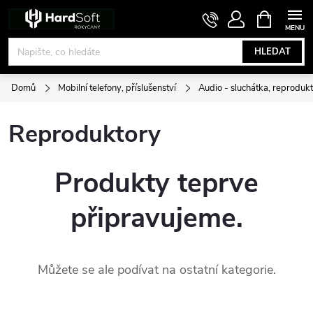
Přejít
NÁKUPNÍ
KOŠÍK
na
obsah
HLEDAT
Domů
Mobilní telefony, příslušenství
Audio - sluchátka, reprodukt
Reproduktory
Produkty teprve
připravujeme.
Můžete se ale podívat na ostatní kategorie.