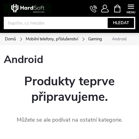
Přejít
NÁKUPNÍ
KOŠÍK
na
obsah
HLEDAT
Domů
Mobilní telefony, příslušenství
Gaming
Android
Android
Produkty teprve
připravujeme.
Můžete se ale podívat na ostatní kategorie.