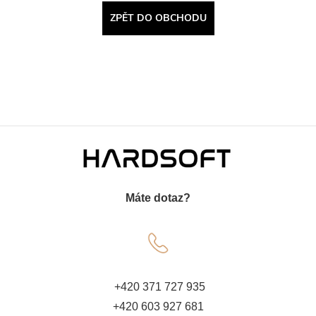
ZPĚT DO OBCHODU
Z
á
Máte dotaz?
p
a
t
+420 371 727 935
+420 603 927 681