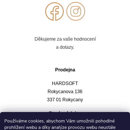
Děkujeme za vaše hodnocení
a dotazy.
Prodejna
HARDSOFT
Rokycanova 136
337 01 Rokycany
Otevírací doba
:
Používáme cookies, abychom Vám umožnili pohodlné
prohlížení webu a díky analýze provozu webu neustále
Po-pá: 9-12, 13-17