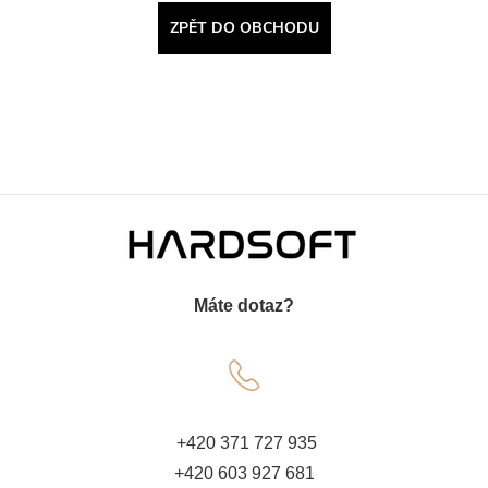
ZPĚT DO OBCHODU
Z
á
Máte dotaz?
p
a
t
+420 371 727 935
+420 603 927 681