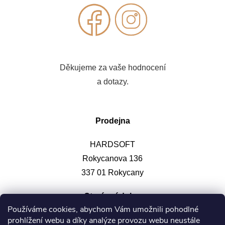
Děkujeme za vaše hodnocení
a dotazy.
Prodejna
HARDSOFT
Rokycanova 136
337 01 Rokycany
Otevírací doba
:
Používáme cookies, abychom Vám umožnili pohodlné
prohlížení webu a díky analýze provozu webu neustále
Po-pá: 9-12, 13-17