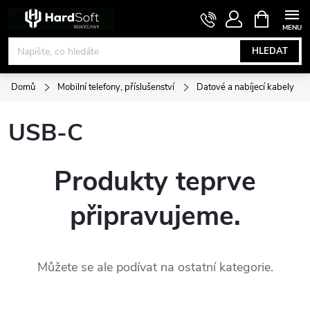
Přejít
NÁKUPNÍ
KOŠÍK
na
obsah
HLEDAT
Domů
Mobilní telefony, příslušenství
Datové a nabíjecí kabely
USB-C
Produkty teprve
připravujeme.
Můžete se ale podívat na ostatní kategorie.