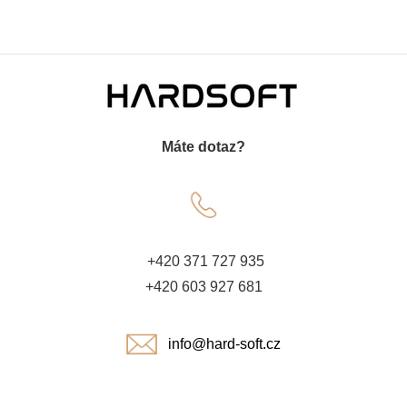
Z
á
Máte dotaz?
p
a
t
+420 371 727 935
í
+420 603 927 681
info@hard-soft.cz