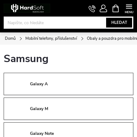
Přejít
NÁKUPNÍ
KOŠÍK
na
obsah
HLEDAT
Domů
Mobilní telefony, příslušenství
Obaly a pouzdra pro mobilní
Samsung
Galaxy A
Galaxy M
Galaxy Note