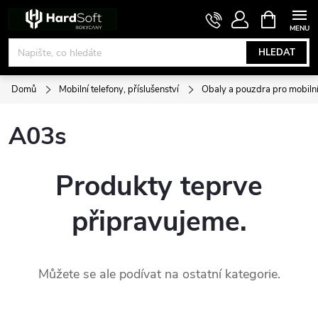
Přejít
NÁKUPNÍ
KOŠÍK
na
obsah
HLEDAT
Domů
Mobilní telefony, příslušenství
Obaly a pouzdra pro mobilní
A03s
Produkty teprve
připravujeme.
Můžete se ale podívat na ostatní kategorie.