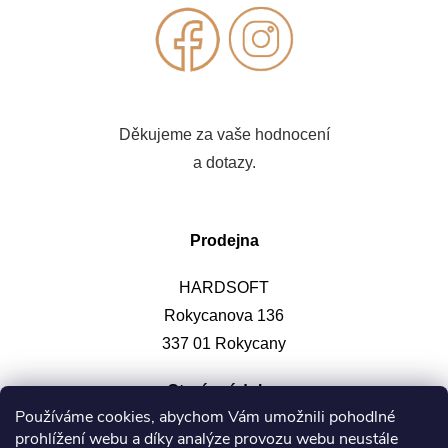
Děkujeme za vaše hodnocení
a dotazy.
Prodejna
HARDSOFT
Rokycanova 136
337 01 Rokycany
Otevírací doba
:
Používáme cookies, abychom Vám umožnili pohodlné
prohlížení webu a díky analýze provozu webu neustále
Po-pá: 9-12, 13-17