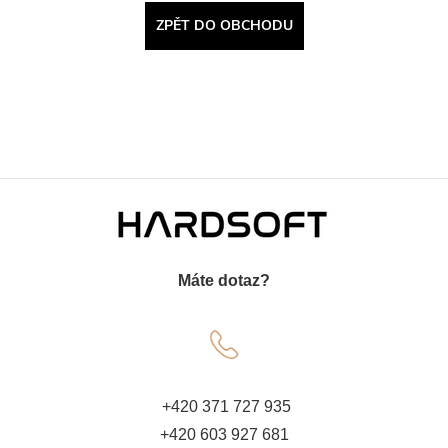
ZPĚT DO OBCHODU
Z
á
Máte dotaz?
p
a
t
+420 371 727 935
+420 603 927 681