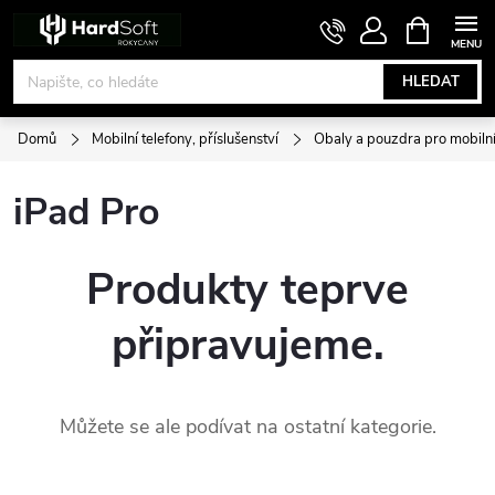
Přejít
NÁKUPNÍ
KOŠÍK
na
obsah
HLEDAT
Domů
Mobilní telefony, příslušenství
Obaly a pouzdra pro mobilní
iPad Pro
Produkty teprve
připravujeme.
Můžete se ale podívat na ostatní kategorie.