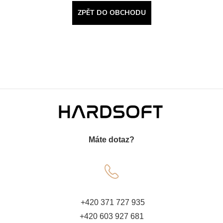
ZPĚT DO OBCHODU
Z
á
Máte dotaz?
p
a
t
+420 371 727 935
+420 603 927 681