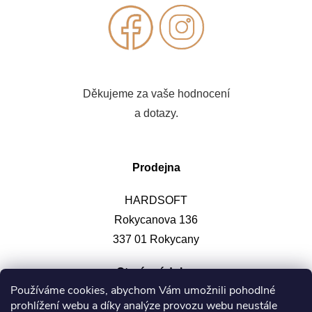
Děkujeme za vaše hodnocení
a dotazy.
Prodejna
HARDSOFT
Rokycanova 136
337 01 Rokycany
Otevírací doba
:
Používáme cookies, abychom Vám umožnili pohodlné
prohlížení webu a díky analýze provozu webu neustále
Po-pá: 9-12, 13-17