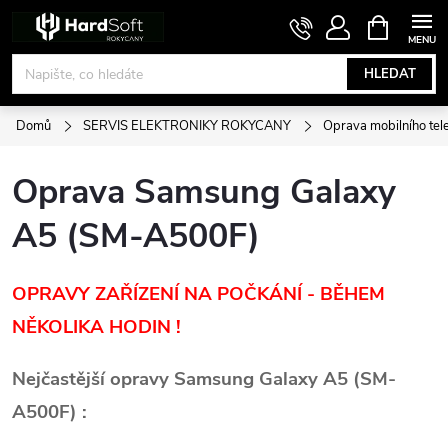
Přejít
NÁKUPNÍ
KOŠÍK
na
obsah
HLEDAT
Domů
SERVIS ELEKTRONIKY ROKYCANY
Oprava mobilního tel
Oprava Samsung Galaxy
A5 (SM-A500F)
OPRAVY ZAŘÍZENÍ NA POČKÁNÍ - BĚHEM
NĚKOLIKA HODIN !
Nejčastější opravy Samsung Galaxy A5 (SM-
A500F) :