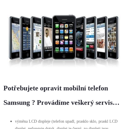
Potřebujete opravit mobilní telefon
Samsung ? Provádíme veškerý servis…
výměna LCD displeje (telefon upadl, prasklo sklo, praskl LCD
displej, nefunguje dotyk, displej je černý, na displeji jsou