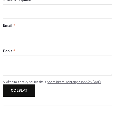
Jméno a příjmení
*
k
y
v
Email
*
ý
p
Popis
*
i
s
u
Vložením zprávy souhlasíte s
podmínkami ochrany osobních údajů