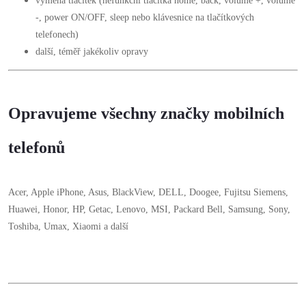
výměna tlačítek (nefunkční tlačítka home, back, volume +, volume
-, power ON/OFF, sleep nebo klávesnice na tlačítkových
telefonech)
další, téměř jakékoliv opravy
Opravujeme všechny značky mobilních
telefonů
Acer, Apple iPhone, Asus, BlackView, DELL, Doogee, Fujitsu Siemens,
Huawei, Honor, HP, Getac, Lenovo, MSI, Packard Bell, Samsung, Sony,
Toshiba, Umax, Xiaomi a další