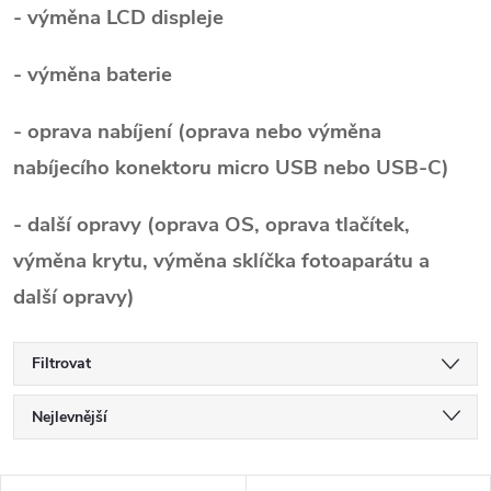
- výměna LCD displeje
- výměna baterie
- oprava nabíjení (oprava nebo výměna
nabíjecího konektoru micro USB nebo USB-C)
- další opravy (oprava OS, oprava tlačítek,
výměna krytu, výměna sklíčka fotoaparátu a
další opravy)
Filtrovat
Ř
Nejlevnější
a
Nejdražší