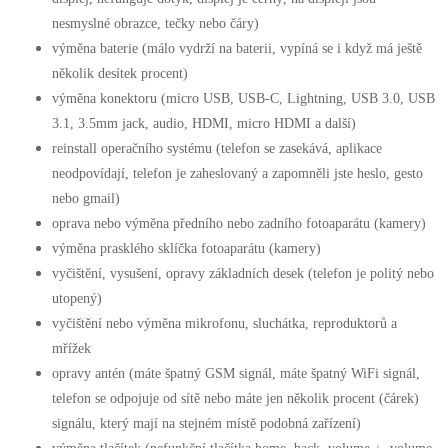
nesmyslné obrazce, tečky nebo čáry)
výměna baterie (málo vydrží na baterii, vypíná se i když má ještě
několik desítek procent)
výměna konektoru (micro USB, USB-C, Lightning, USB 3.0, USB
3.1, 3.5mm jack, audio, HDMI, micro HDMI a další)
reinstall operačního systému (telefon se zasekává, aplikace
neodpovídají, telefon je zaheslovaný a zapomněli jste heslo, gesto
nebo gmail)
oprava nebo výměna předního nebo zadního fotoaparátu (kamery)
výměna prasklého sklíčka fotoaparátu (kamery)
vyčištění, vysušení, opravy základních desek (telefon je politý nebo
utopený)
vyčištění nebo výměna mikrofonu, sluchátka, reproduktorů a
mřížek
opravy antén (máte špatný GSM signál, máte špatný WiFi signál,
telefon se odpojuje od sítě nebo máte jen několik procent (čárek)
signálu, který mají na stejném místě podobná zařízení)