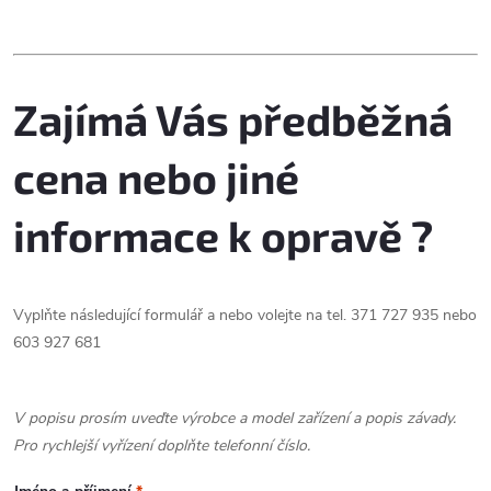
u
O
k
k
v
t
t
Zajímá Vás předběžná
l
ů
á
ů
cena nebo jiné
d
informace k opravě ?
a
c
Vyplňte následující formulář a nebo volejte na tel. 371 727 935 nebo
í
603 927 681
p
r
V popisu prosím uveďte výrobce a model zařízení a popis závady.
Pro rychlejší vyřízení doplňte telefonní číslo.
v