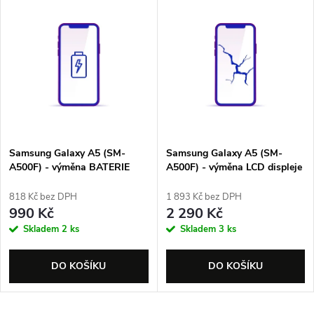
V
Nejprodávanější
z
ý
Abecedně
e
p
n
i
í
s
p
Samsung Galaxy A5 (SM-
Samsung Galaxy A5 (SM-
A500F) - výměna BATERIE
A500F) - výměna LCD displeje
p
r
818 Kč bez DPH
1 893 Kč bez DPH
r
990 Kč
2 290 Kč
o
Skladem
2 ks
Skladem
3 ks
o
d
DO KOŠÍKU
DO KOŠÍKU
d
u