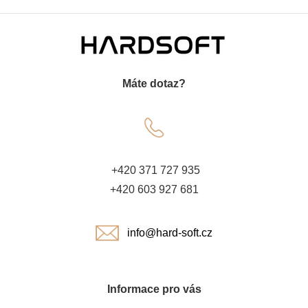
Z
á
Máte dotaz?
p
a
t
+420 371 727 935
í
+420 603 927 681
info@hard-soft.cz
Informace pro vás