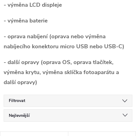
- výměna LCD displeje
- výměna baterie
- oprava nabíjení (oprava nebo výměna
nabíjecího konektoru micro USB nebo USB-C)
- další opravy (oprava OS, oprava tlačítek,
výměna krytu, výměna sklíčka fotoaparátu a
další opravy)
Filtrovat
Ř
Nejlevnější
a
Nejdražší