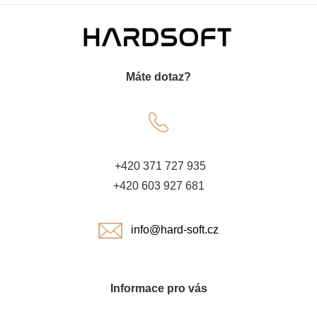
Z
á
Máte dotaz?
p
a
t
+420 371 727 935
í
+420 603 927 681
info@hard-soft.cz
Informace pro vás