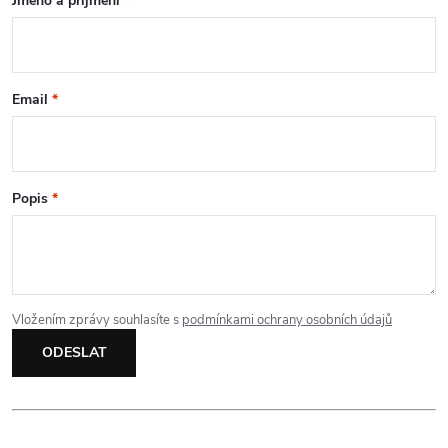
Jméno a příjmení
*
k
y
v
Email
*
ý
p
Popis
*
i
s
u
Vložením zprávy souhlasíte s
podmínkami ochrany osobních údajů