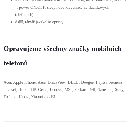
výměna tlačítek (nefunkční tlačítka home, back, volume +, volume
-, power ON/OFF, sleep nebo klávesnice na tlačítkových
telefonech)
další, téměř jakékoliv opravy
Opravujeme všechny značky mobilních
telefonů
Acer, Apple iPhone, Asus, BlackView, DELL, Doogee, Fujitsu Siemens,
Huawei, Honor, HP, Getac, Lenovo, MSI, Packard Bell, Samsung, Sony,
Toshiba, Umax, Xiaomi a další