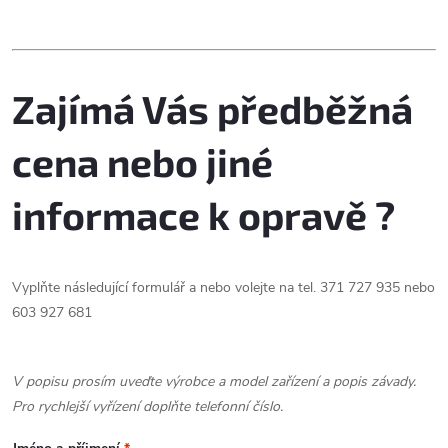
u
O
k
k
v
t
t
Zajímá Vás předběžná
l
ů
á
ů
cena nebo jiné
d
informace k opravě ?
a
c
Vyplňte následující formulář a nebo volejte na tel. 371 727 935 nebo
í
603 927 681
p
r
V popisu prosím uveďte výrobce a model zařízení a popis závady.
Pro rychlejší vyřízení doplňte telefonní číslo.
v