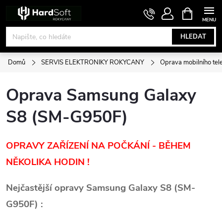
Přejít
NÁKUPNÍ
KOŠÍK
na
obsah
HLEDAT
Domů
SERVIS ELEKTRONIKY ROKYCANY
Oprava mobilního tel
Oprava Samsung Galaxy
S8 (SM-G950F)
OPRAVY ZAŘÍZENÍ NA POČKÁNÍ - BĚHEM
NĚKOLIKA HODIN !
Nejčastější opravy Samsung Galaxy S8 (SM-
G950F) :