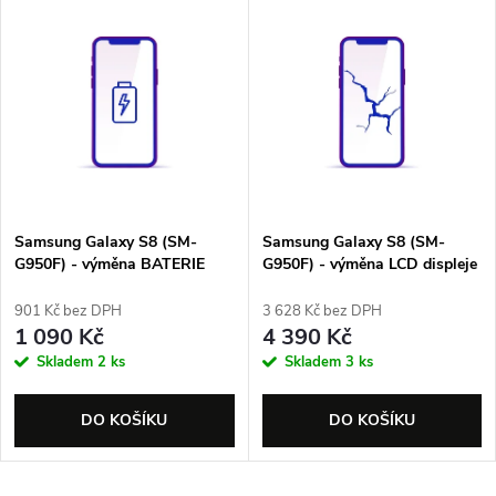
V
Nejprodávanější
z
ý
Abecedně
e
p
n
i
í
s
p
Samsung Galaxy S8 (SM-
Samsung Galaxy S8 (SM-
G950F) - výměna BATERIE
G950F) - výměna LCD displeje
p
r
901 Kč bez DPH
3 628 Kč bez DPH
r
1 090 Kč
4 390 Kč
o
Skladem
2 ks
Skladem
3 ks
o
d
DO KOŠÍKU
DO KOŠÍKU
d
u