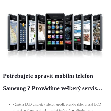
Potřebujete opravit mobilní telefon
Samsung ? Provádíme veškerý servis…
výměna LCD displeje (telefon upadl, prasklo sklo, praskl LCD
displej, nefunguje dotyk, displej je černý, na displeji jsou