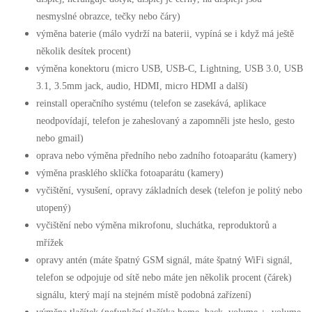
nesmyslné obrazce, tečky nebo čáry)
výměna baterie (málo vydrží na baterii, vypíná se i když má ještě
několik desítek procent)
výměna konektoru (micro USB, USB-C, Lightning, USB 3.0, USB
3.1, 3.5mm jack, audio, HDMI, micro HDMI a další)
reinstall operačního systému (telefon se zasekává, aplikace
neodpovídají, telefon je zaheslovaný a zapomněli jste heslo, gesto
nebo gmail)
oprava nebo výměna předního nebo zadního fotoaparátu (kamery)
výměna prasklého sklíčka fotoaparátu (kamery)
vyčištění, vysušení, opravy základních desek (telefon je politý nebo
utopený)
vyčištění nebo výměna mikrofonu, sluchátka, reproduktorů a
mřížek
opravy antén (máte špatný GSM signál, máte špatný WiFi signál,
telefon se odpojuje od sítě nebo máte jen několik procent (čárek)
signálu, který mají na stejném místě podobná zařízení)