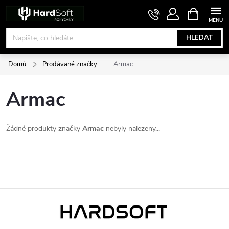
Přejít
NÁKUPNÍ
KOŠÍK
na
obsah
HLEDAT
Domů
Prodávané značky
Armac
Armac
Žádné produkty značky
Armac
nebyly nalezeny...
Z
á