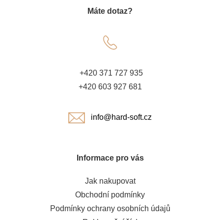
Máte dotaz?
p
a
t
+420 371 727 935
í
+420 603 927 681
info@hard-soft.cz
Informace pro vás
Jak nakupovat
Obchodní podmínky
Podmínky ochrany osobních údajů