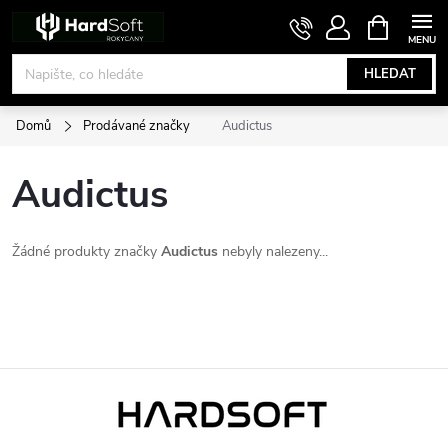
Přejít
NÁKUPNÍ
KOŠÍK
na
obsah
HLEDAT
Domů
Prodávané značky
Audictus
Audictus
Žádné produkty značky
Audictus
nebyly nalezeny...
Z
á