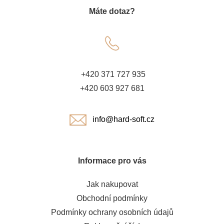
Máte dotaz?
p
a
t
+420 371 727 935
í
+420 603 927 681
info@hard-soft.cz
Informace pro vás
Jak nakupovat
Obchodní podmínky
Podmínky ochrany osobních údajů