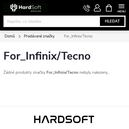
Přejít
NÁKUPNÍ
KOŠÍK
na
obsah
HLEDAT
Domů
Prodávané značky
For_Infinix/Tecno
For_Infinix/Tecno
Žádné produkty značky
For_Infinix/Tecno
nebyly nalezeny...
Z
á