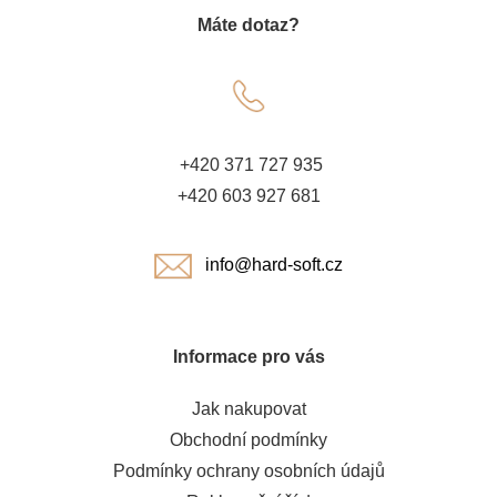
Máte dotaz?
p
a
t
+420 371 727 935
í
+420 603 927 681
info@hard-soft.cz
Informace pro vás
Jak nakupovat
Obchodní podmínky
Podmínky ochrany osobních údajů