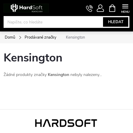
Přejít
NÁKUPNÍ
KOŠÍK
na
obsah
HLEDAT
Domů
Prodávané značky
Kensington
Kensington
Žádné produkty značky
Kensington
nebyly nalezeny...
Z
á