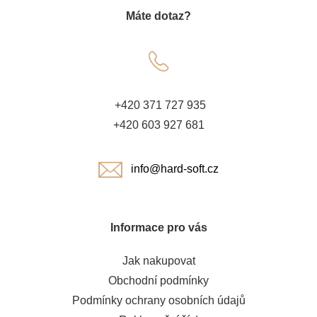
Máte dotaz?
p
a
t
+420 371 727 935
í
+420 603 927 681
info@hard-soft.cz
Informace pro vás
Jak nakupovat
Obchodní podmínky
Podmínky ochrany osobních údajů