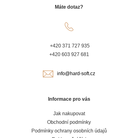
Máte dotaz?
p
a
t
+420 371 727 935
í
+420 603 927 681
info@hard-soft.cz
Informace pro vás
Jak nakupovat
Obchodní podmínky
Podmínky ochrany osobních údajů