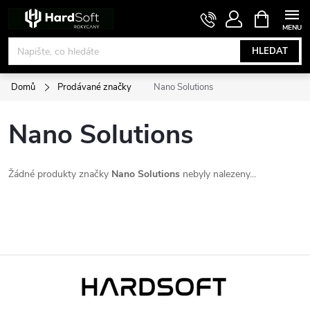
Přejít
NÁKUPNÍ
KOŠÍK
na
obsah
HLEDAT
Domů
Prodávané značky
Nano Solutions
Nano Solutions
Žádné produkty značky
Nano Solutions
nebyly nalezeny...
Z
á