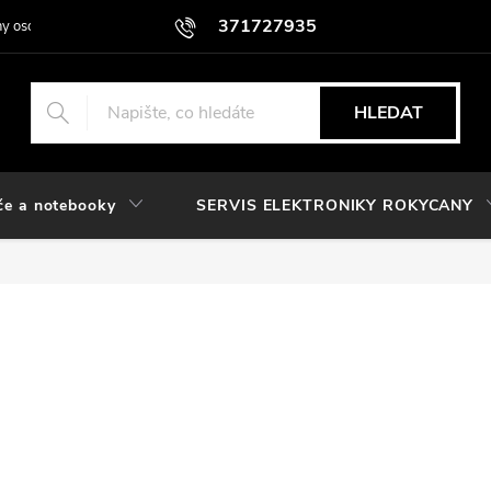
371727935
y osobních údajů
HLEDAT
če a notebooky
SERVIS ELEKTRONIKY ROKYCANY