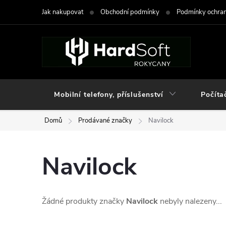
Přejít
Jak nakupovat
Obchodní podmínky
Podmínky ochran
na
obsah
Mobilní telefony, příslušenství
Počíta
Domů
Prodávané značky
Navilock
Navilock
Žádné produkty značky
Navilock
nebyly nalezeny...