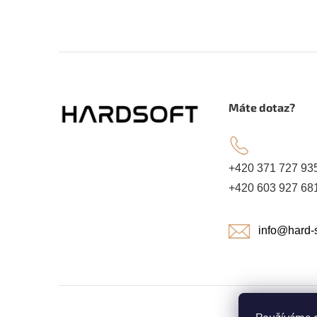
Z
á
.
Máte dotaz?
p
a
+420 371 727 93
+420 603 927 68
t
info@hard-s
í
Copyright 2026
HARDSOFT ROKYCANY
. Všechna práva vyhr