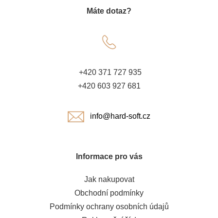
Máte dotaz?
p
a
t
+420 371 727 935
í
+420 603 927 681
info@hard-soft.cz
Informace pro vás
Jak nakupovat
Obchodní podmínky
Podmínky ochrany osobních údajů