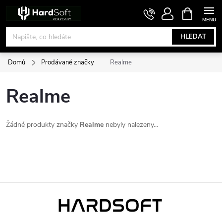
Přejít
NÁKUPNÍ
KOŠÍK
na
obsah
HLEDAT
Domů
Prodávané značky
Realme
Realme
Žádné produkty značky
Realme
nebyly nalezeny...
Z
á