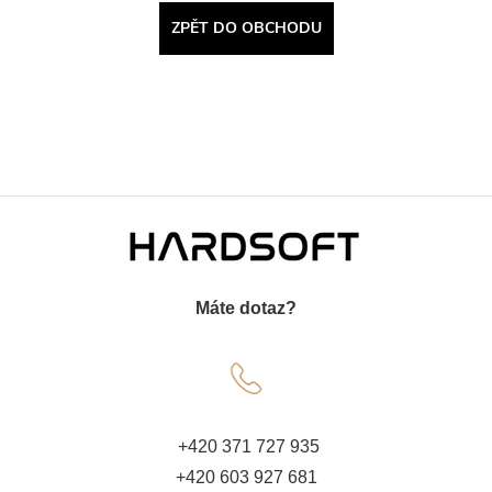
ZPĚT DO OBCHODU
Z
á
Máte dotaz?
p
a
t
+420 371 727 935
+420 603 927 681