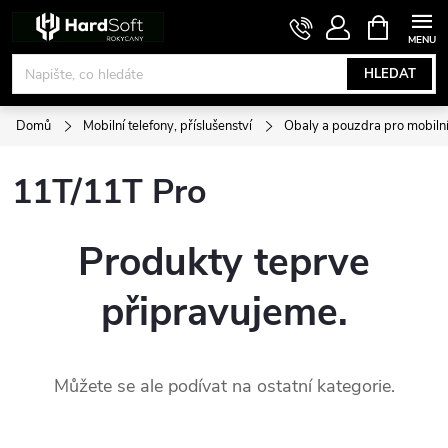
Přejít
NÁKUPNÍ
KOŠÍK
na
obsah
HLEDAT
Domů
Mobilní telefony, příslušenství
Obaly a pouzdra pro mobilní
11T/11T Pro
Produkty teprve
připravujeme.
Můžete se ale podívat na ostatní kategorie.