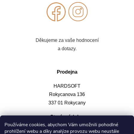
Děkujeme za vaše hodnocení
a dotazy.
Prodejna
HARDSOFT
Rokycanova 136
337 01 Rokycany
Otevírací doba
:
Používáme cookies, abychom Vám umožnili pohodlné
prohlížení webu a díky analýze provozu webu neustále
Po-pá: 9-12, 13-17