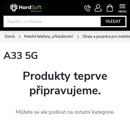
Přejít
NÁKUPNÍ
KOŠÍK
na
obsah
HLEDAT
Domů
Mobilní telefony, příslušenství
Obaly a pouzdra pro mobilní
A33 5G
Produkty teprve
připravujeme.
Můžete se ale podívat na ostatní kategorie.