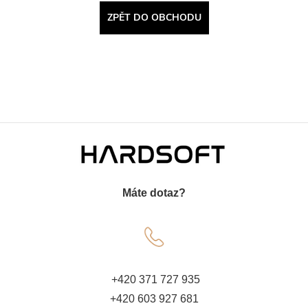
ZPĚT DO OBCHODU
Z
á
Máte dotaz?
p
a
t
+420 371 727 935
+420 603 927 681