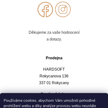
Děkujeme za vaše hodnocení
a dotazy.
Prodejna
HARDSOFT
Rokycanova 136
337 01 Rokycany
Otevírací doba
:
Používáme cookies, abychom Vám umožnili pohodlné
prohlížení webu a díky analýze provozu webu neustále
Po-pá: 9-12, 13-17