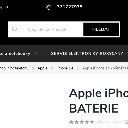
371727935
y osobních údajů
HLEDAT
če a notebooky
SERVIS ELEKTRONIKY ROKYCANY
obilního telefonu
Apple
iPhone 14
Apple iPhone 14 - výměna
Apple iPh
BATERIE
P
Neohodnoceno