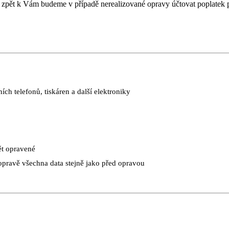
té zpět k Vám budeme v případě nerealizované opravy účtovat poplate
ch telefonů, tiskáren a další elektroniky
ět opravené
 opravě všechna data stejně jako před opravou