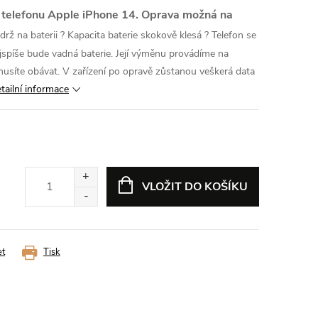
 telefonu Apple iPhone 14. Oprava možná na
rž na baterii ? Kapacita baterie skokově klesá ? Telefon se
jspíše bude vadná baterie. Její výměnu provádíme na
musíte obávat. V zařízení po opravě zůstanou veškerá data
tailní informace
VLOŽIT DO KOŠÍKU
et
Tisk