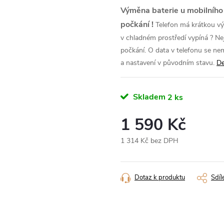
Výměna baterie u mobilního
počkání !
Telefon má krátkou výd
v chladném prostředí vypíná ? Ne
počkání. O data v telefonu se ne
a nastavení v původním stavu.
De
Skladem
2 ks
1 590 Kč
1 314 Kč bez DPH
Měrná
cena:
Dotaz k produktu
Sdíl