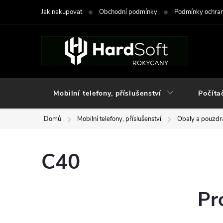
Přejít
Jak nakupovat
Obchodní podmínky
Podmínky ochran
na
obsah
Mobilní telefony, příslušenství
Počíta
Domů
Mobilní telefony, příslušenství
Obaly a pouzdra
C40
Pr