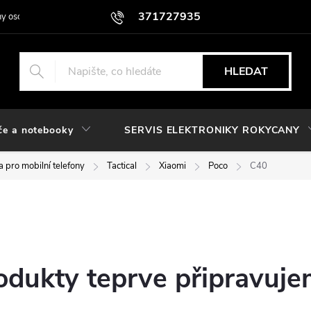
371727935
y osobních údajů
HLEDAT
če a notebooky
SERVIS ELEKTRONIKY ROKYCANY
 pro mobilní telefony
Tactical
Xiaomi
Poco
C40
odukty teprve připravuje