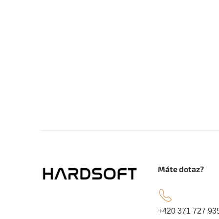
Z
á
.
Máte dotaz?
p
a
+420 371 727 93