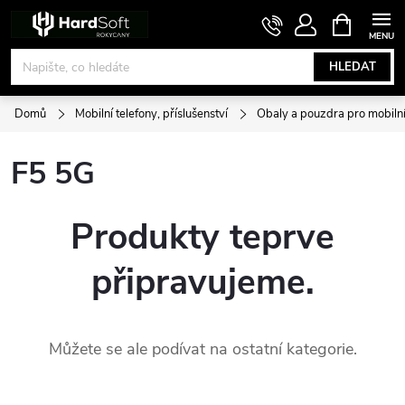
Přejít
NÁKUPNÍ
KOŠÍK
na
obsah
HLEDAT
Domů
Mobilní telefony, příslušenství
Obaly a pouzdra pro mobilní
F5 5G
Produkty teprve
připravujeme.
Můžete se ale podívat na ostatní kategorie.