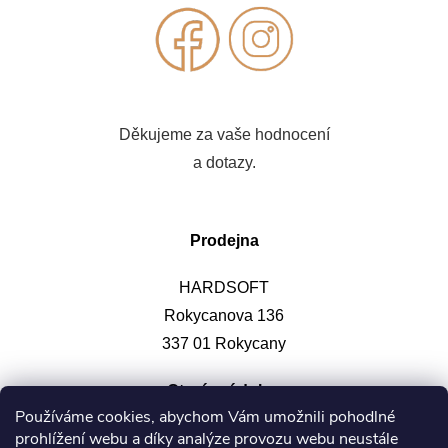
Děkujeme za vaše hodnocení
a dotazy.
Prodejna
HARDSOFT
Rokycanova 136
337 01 Rokycany
Otevírací doba
:
Používáme cookies, abychom Vám umožnili pohodlné
prohlížení webu a díky analýze provozu webu neustále
Po-pá: 9-12, 13-17