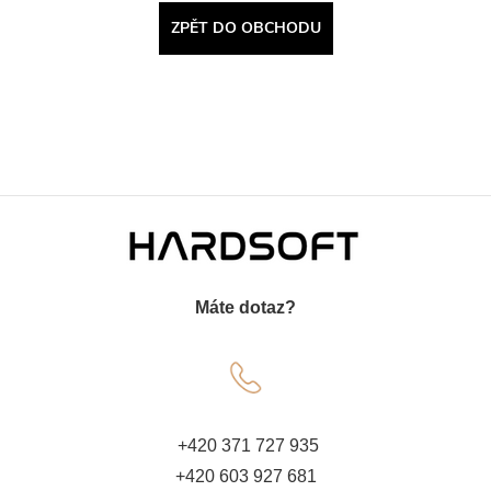
ZPĚT DO OBCHODU
Z
á
Máte dotaz?
p
a
t
+420 371 727 935
+420 603 927 681