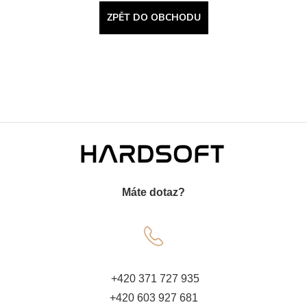
ZPĚT DO OBCHODU
Z
á
Máte dotaz?
p
a
t
+420 371 727 935
+420 603 927 681