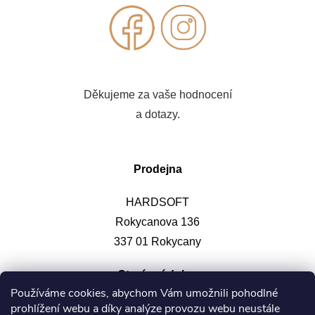
Děkujeme za vaše hodnocení
a dotazy.
Prodejna
HARDSOFT
Rokycanova 136
337 01 Rokycany
Otevírací doba
:
Používáme cookies, abychom Vám umožnili pohodlné
prohlížení webu a díky analýze provozu webu neustále
Po-pá: 9-12, 13-17