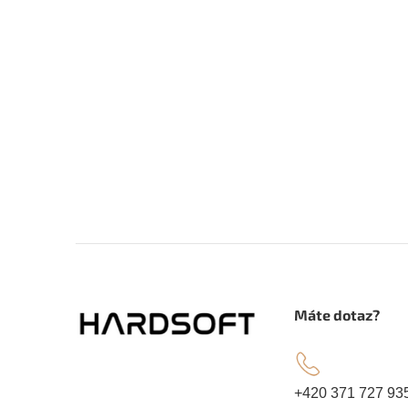
Z
á
.
Máte dotaz?
p
a
+420 371 727 93