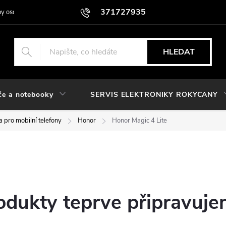
371727935
y osobních údajů
HLEDAT
če a notebooky
SERVIS ELEKTRONIKY ROKYCANY
 pro mobilní telefony
Honor
Honor Magic 4 Lite
e
odukty teprve připravuje