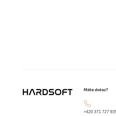
Z
á
.
Máte dotaz?
p
a
+420 371 727 93