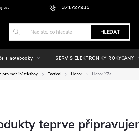
371727935
y osobních údajů
HLEDAT
če a notebooky
SERVIS ELEKTRONIKY ROKYCANY
 pro mobilní telefony
Tactical
Honor
Honor X7a
odukty teprve připravuje