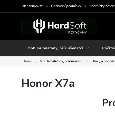
Přejít
Jak nakupovat
Obchodní podmínky
Podmínky ochran
na
obsah
Mobilní telefony, příslušenství
Počíta
Domů
Mobilní telefony, příslušenství
Obaly a pouzdra
Honor X7a
Pr