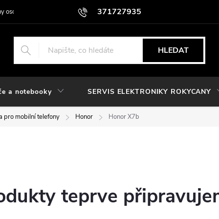
371727935
y osobních údajů
HLEDAT
če a notebooky
SERVIS ELEKTRONIKY ROKYCANY
 pro mobilní telefony
Honor
Honor X7b
odukty teprve připravuje