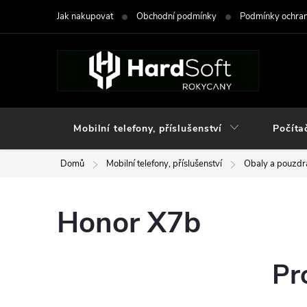
Přejít
Jak nakupovat
Obchodní podmínky
Podmínky ochran
na
obsah
Mobilní telefony, příslušenství
Počíta
Domů
Mobilní telefony, příslušenství
Obaly a pouzdra
Honor X7b
Pr