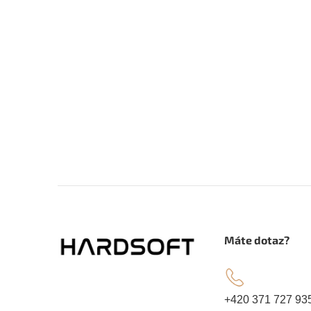
Z
á
.
Máte dotaz?
p
a
+420 371 727 93