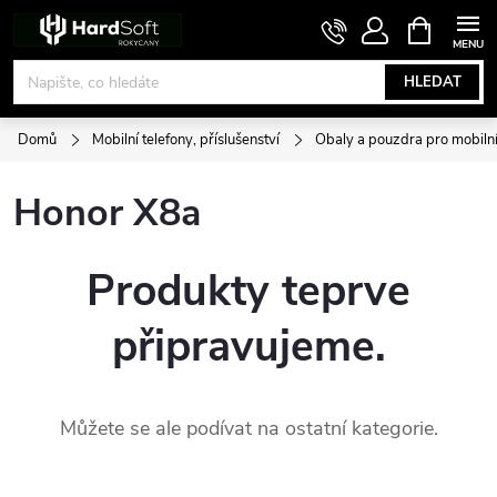
Přejít
NÁKUPNÍ
KOŠÍK
na
obsah
HLEDAT
Domů
Mobilní telefony, příslušenství
Obaly a pouzdra pro mobilní
Honor X8a
Produkty teprve
připravujeme.
Můžete se ale podívat na ostatní kategorie.