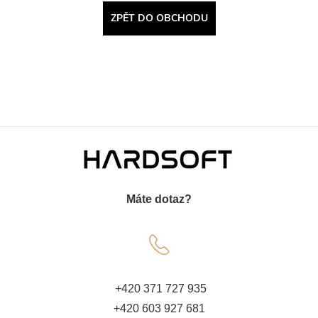
ZPĚT DO OBCHODU
Z
á
Máte dotaz?
p
a
t
+420 371 727 935
+420 603 927 681