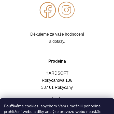
Děkujeme za vaše hodnocení
a dotazy.
Prodejna
HARDSOFT
Rokycanova 136
337 01 Rokycany
Otevírací doba
:
Používáme cookies, abychom Vám umožnili pohodlné
prohlížení webu a díky analýze provozu webu neustále
Po-pá: 9-12, 13-17