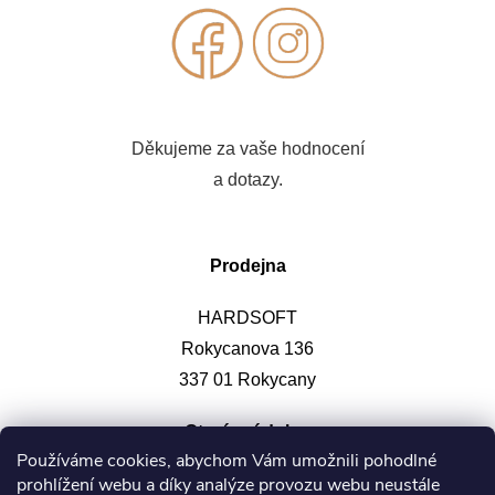
Děkujeme za vaše hodnocení
a dotazy.
Prodejna
HARDSOFT
Rokycanova 136
337 01 Rokycany
Otevírací doba
:
Používáme cookies, abychom Vám umožnili pohodlné
prohlížení webu a díky analýze provozu webu neustále
Po-pá: 9-12, 13-17