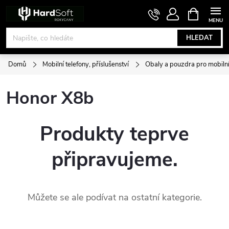
Přejít
NÁKUPNÍ
KOŠÍK
na
obsah
HLEDAT
Domů
Mobilní telefony, příslušenství
Obaly a pouzdra pro mobilní
Honor X8b
Produkty teprve
připravujeme.
Můžete se ale podívat na ostatní kategorie.