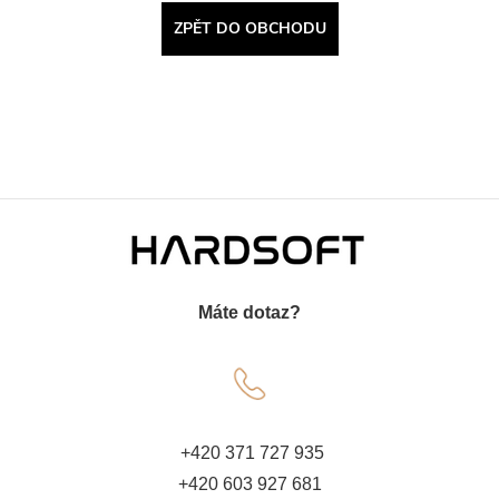
ZPĚT DO OBCHODU
Z
á
Máte dotaz?
p
a
t
+420 371 727 935
+420 603 927 681