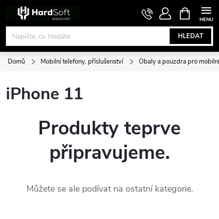
Přejít
NÁKUPNÍ
KOŠÍK
na
obsah
HLEDAT
Domů
Mobilní telefony, příslušenství
Obaly a pouzdra pro mobilní
iPhone 11
Produkty teprve
připravujeme.
Můžete se ale podívat na ostatní kategorie.