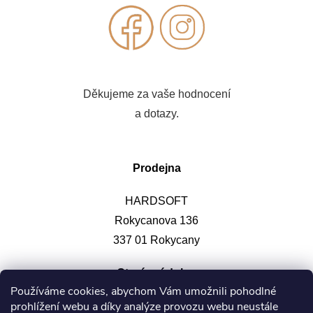
Děkujeme za vaše hodnocení
a dotazy.
Prodejna
HARDSOFT
Rokycanova 136
337 01 Rokycany
Otevírací doba
:
Používáme cookies, abychom Vám umožnili pohodlné
prohlížení webu a díky analýze provozu webu neustále
Po-pá: 9-12, 13-17