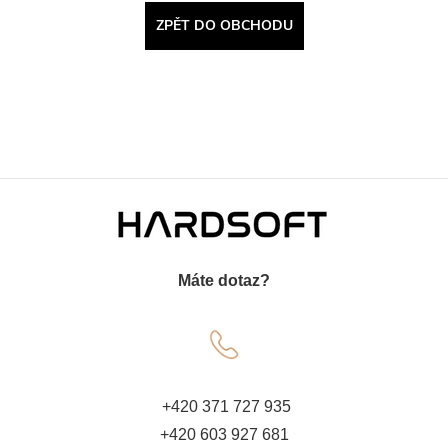
ZPĚT DO OBCHODU
Z
á
Máte dotaz?
p
a
t
+420 371 727 935
+420 603 927 681