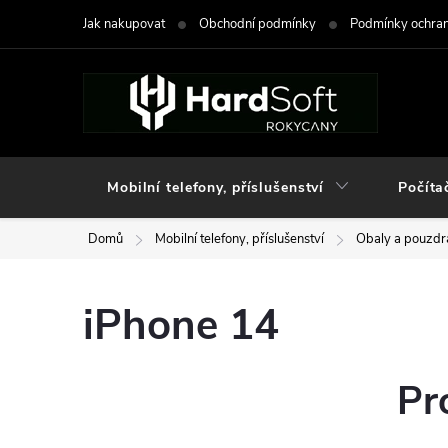
Přejít
Jak nakupovat
Obchodní podmínky
Podmínky ochran
na
obsah
Mobilní telefony, příslušenství
Počíta
Domů
Mobilní telefony, příslušenství
Obaly a pouzdra
iPhone 14
Pr