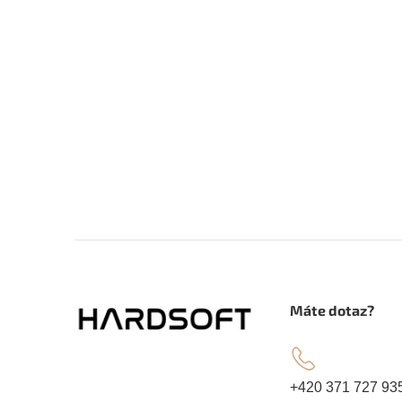
Z
á
.
Máte dotaz?
p
a
+420 371 727 93