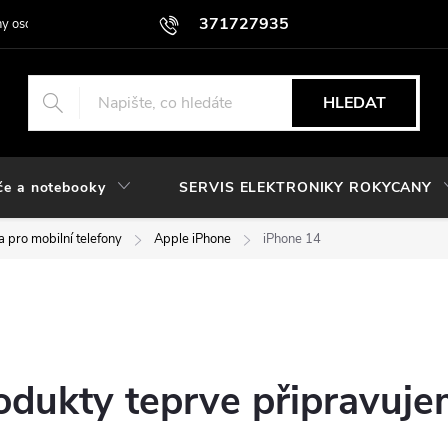
371727935
y osobních údajů
HLEDAT
če a notebooky
SERVIS ELEKTRONIKY ROKYCANY
 pro mobilní telefony
Apple iPhone
iPhone 14
odukty teprve připravuje