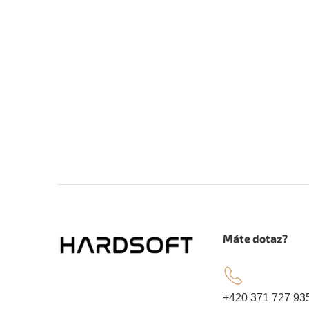
Z
á
.
Máte dotaz?
p
a
+420 371 727 93