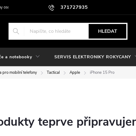
371727935
y osobních údajů
HLEDAT
če a notebooky
SERVIS ELEKTRONIKY ROKYCANY
 pro mobilní telefony
Tactical
Apple
iPhone 15 Pro
odukty teprve připravuje