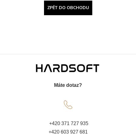
ZPĚT DO OBCHODU
Z
á
Máte dotaz?
p
a
t
+420 371 727 935
+420 603 927 681