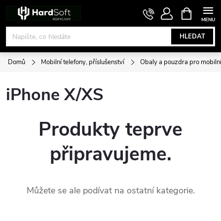
Přejít
NÁKUPNÍ
KOŠÍK
na
obsah
HLEDAT
Domů
Mobilní telefony, příslušenství
Obaly a pouzdra pro mobilní
iPhone X/XS
Produkty teprve
připravujeme.
Můžete se ale podívat na ostatní kategorie.