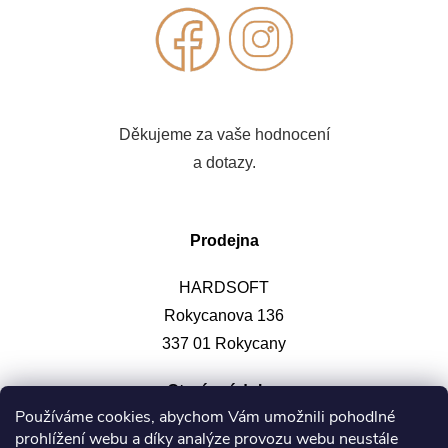
Děkujeme za vaše hodnocení
a dotazy.
Prodejna
HARDSOFT
Rokycanova 136
337 01 Rokycany
Otevírací doba
:
Používáme cookies, abychom Vám umožnili pohodlné
prohlížení webu a díky analýze provozu webu neustále
Po-pá: 9-12, 13-17