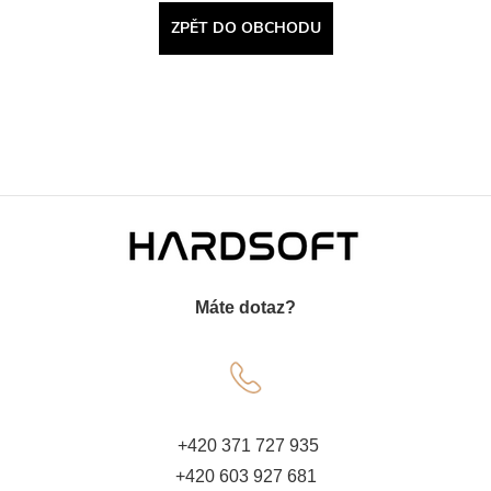
ZPĚT DO OBCHODU
Z
á
Máte dotaz?
p
a
t
+420 371 727 935
+420 603 927 681