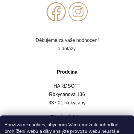
Děkujeme za vaše hodnocení
a dotazy.
Prodejna
HARDSOFT
Rokycanova 136
337 01 Rokycany
Otevírací doba
:
Používáme cookies, abychom Vám umožnili pohodlné
prohlížení webu a díky analýze provozu webu neustále
Po-pá: 9-12, 13-17