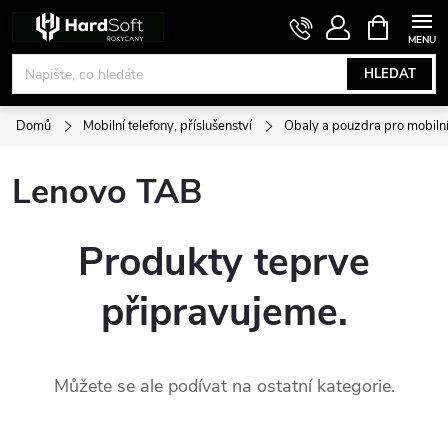
Přejít
NÁKUPNÍ
KOŠÍK
na
obsah
HLEDAT
Domů
Mobilní telefony, příslušenství
Obaly a pouzdra pro mobilní
Lenovo TAB
Produkty teprve
připravujeme.
Můžete se ale podívat na ostatní kategorie.