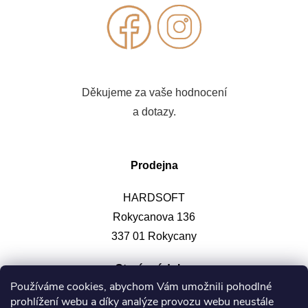
Děkujeme za vaše hodnocení
a dotazy.
Prodejna
HARDSOFT
Rokycanova 136
337 01 Rokycany
Otevírací doba
:
Používáme cookies, abychom Vám umožnili pohodlné
prohlížení webu a díky analýze provozu webu neustále
Po-pá: 9-12, 13-17