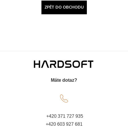
ZPĚT DO OBCHODU
Z
á
Máte dotaz?
p
a
t
+420 371 727 935
+420 603 927 681