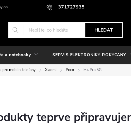
371727935
y osobních údajů
HLEDAT
če a notebooky
SERVIS ELEKTRONIKY ROKYCANY
 pro mobilní telefony
Xiaomi
Poco
M4 Pro 5G
odukty teprve připravuje