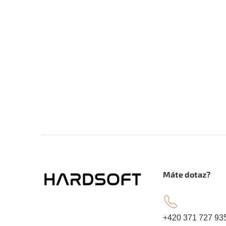
Z
á
.
Máte dotaz?
p
a
+420 371 727 93