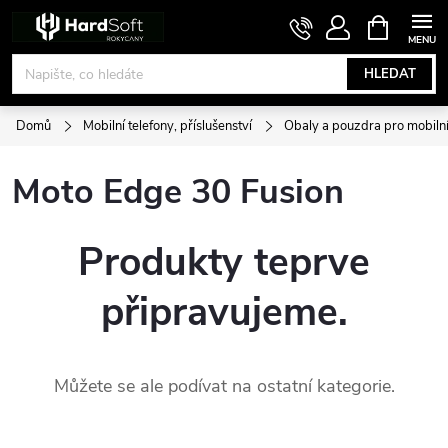
Přejít
NÁKUPNÍ
KOŠÍK
na
obsah
HLEDAT
Domů
Mobilní telefony, příslušenství
Obaly a pouzdra pro mobilní
Moto Edge 30 Fusion
Produkty teprve
připravujeme.
Můžete se ale podívat na ostatní kategorie.