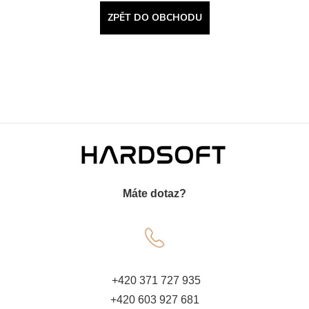
ZPĚT DO OBCHODU
Z
á
Máte dotaz?
p
a
t
+420 371 727 935
+420 603 927 681