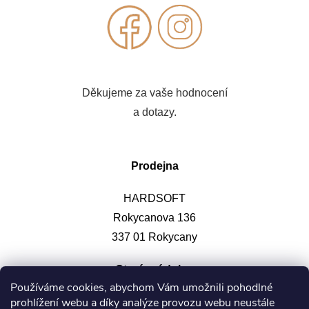
Děkujeme za vaše hodnocení
a dotazy.
Prodejna
HARDSOFT
Rokycanova 136
337 01 Rokycany
Otevírací doba
:
Používáme cookies, abychom Vám umožnili pohodlné
prohlížení webu a díky analýze provozu webu neustále
Po-pá: 9-12, 13-17