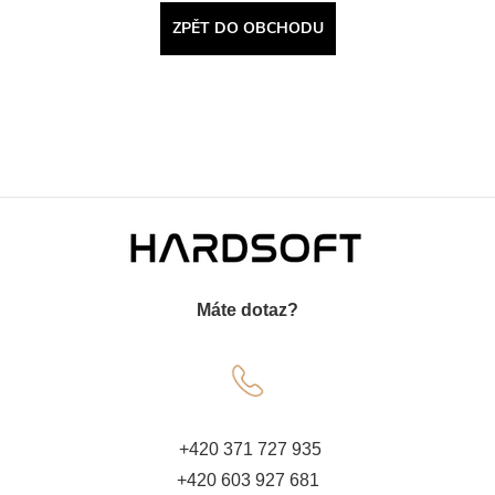
ZPĚT DO OBCHODU
Z
á
Máte dotaz?
p
a
t
+420 371 727 935
+420 603 927 681