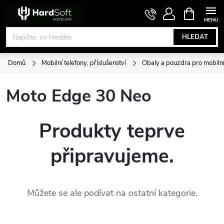
Přejít
NÁKUPNÍ
KOŠÍK
na
obsah
HLEDAT
Domů
Mobilní telefony, příslušenství
Obaly a pouzdra pro mobilní
Moto Edge 30 Neo
Produkty teprve
připravujeme.
Můžete se ale podívat na ostatní kategorie.