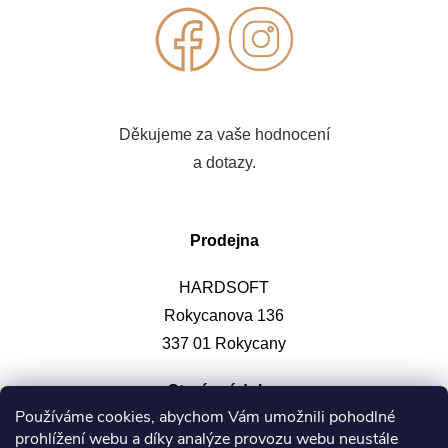
Děkujeme za vaše hodnocení
a dotazy.
Prodejna
HARDSOFT
Rokycanova 136
337 01 Rokycany
Otevírací doba
:
Používáme cookies, abychom Vám umožnili pohodlné
prohlížení webu a díky analýze provozu webu neustále
Po-pá: 9-12, 13-17