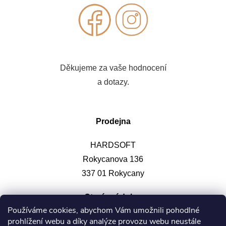
Děkujeme za vaše hodnocení
a dotazy.
Prodejna
HARDSOFT
Rokycanova 136
337 01 Rokycany
Otevírací doba
:
Používáme cookies, abychom Vám umožnili pohodlné
prohlížení webu a díky analýze provozu webu neustále
Po-pá: 9-12, 13-17