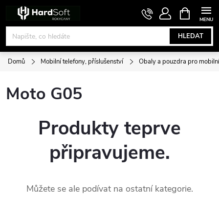
Přejít
NÁKUPNÍ
KOŠÍK
na
obsah
HLEDAT
Domů
Mobilní telefony, příslušenství
Obaly a pouzdra pro mobilní
Moto G05
Produkty teprve
připravujeme.
Můžete se ale podívat na ostatní kategorie.