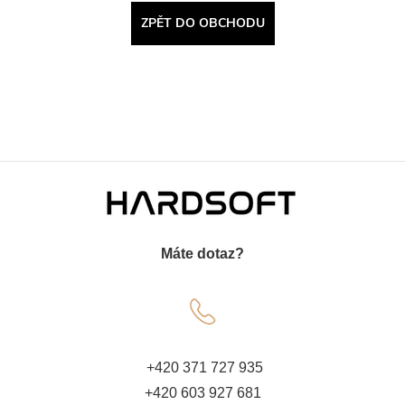
ZPĚT DO OBCHODU
Z
á
Máte dotaz?
p
a
t
+420 371 727 935
+420 603 927 681