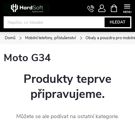
Přejít
NÁKUPNÍ
KOŠÍK
na
obsah
HLEDAT
Domů
Mobilní telefony, příslušenství
Obaly a pouzdra pro mobilní
Moto G34
Produkty teprve
připravujeme.
Můžete se ale podívat na ostatní kategorie.