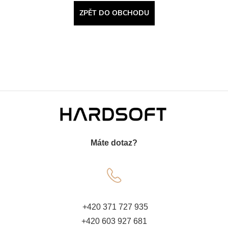
ZPĚT DO OBCHODU
Z
á
Máte dotaz?
p
a
t
+420 371 727 935
+420 603 927 681