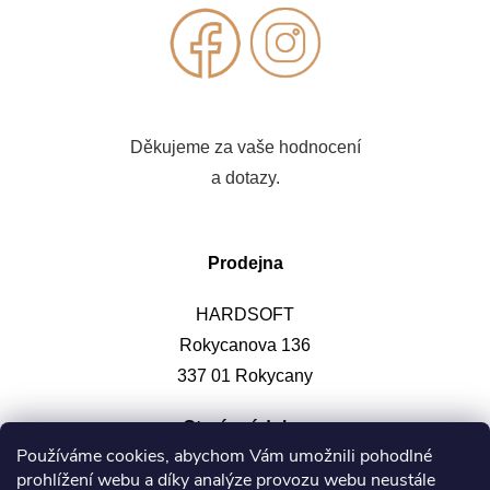
Děkujeme za vaše hodnocení
a dotazy.
Prodejna
HARDSOFT
Rokycanova 136
337 01 Rokycany
Otevírací doba
:
Používáme cookies, abychom Vám umožnili pohodlné
prohlížení webu a díky analýze provozu webu neustále
Po-pá: 9-12, 13-17