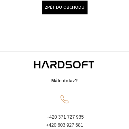
ZPĚT DO OBCHODU
Z
á
Máte dotaz?
p
a
t
+420 371 727 935
+420 603 927 681