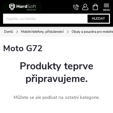
Přejít
NÁKUPNÍ
KOŠÍK
na
obsah
HLEDAT
Domů
Mobilní telefony, příslušenství
Obaly a pouzdra pro mobilní
Moto G72
Produkty teprve
připravujeme.
Můžete se ale podívat na ostatní kategorie.