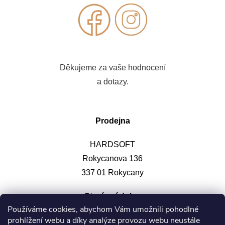
Děkujeme za vaše hodnocení
a dotazy.
Prodejna
HARDSOFT
Rokycanova 136
337 01 Rokycany
Otevírací doba
:
Používáme cookies, abychom Vám umožnili pohodlné
prohlížení webu a díky analýze provozu webu neustále
Po-pá: 9-12, 13-17