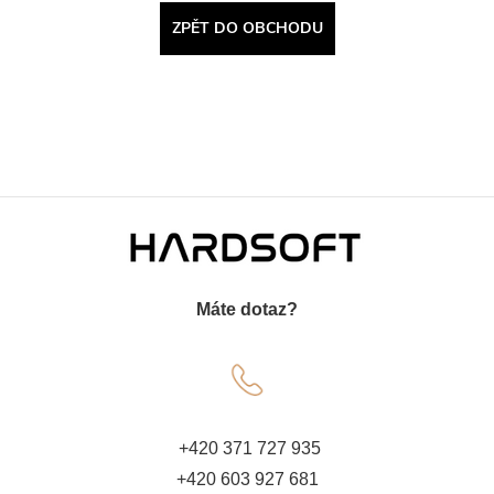
ZPĚT DO OBCHODU
Z
á
Máte dotaz?
p
a
t
+420 371 727 935
+420 603 927 681