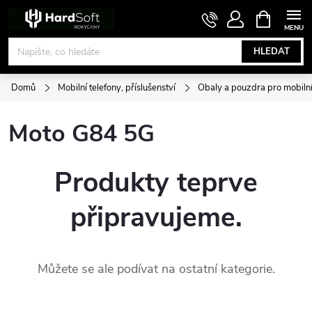
Přejít
NÁKUPNÍ
KOŠÍK
na
obsah
HLEDAT
Domů
Mobilní telefony, příslušenství
Obaly a pouzdra pro mobilní
Moto G84 5G
Produkty teprve
připravujeme.
Můžete se ale podívat na ostatní kategorie.