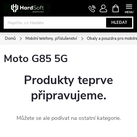
Přejít
NÁKUPNÍ
KOŠÍK
na
obsah
HLEDAT
Domů
Mobilní telefony, příslušenství
Obaly a pouzdra pro mobilní
Moto G85 5G
Produkty teprve
připravujeme.
Můžete se ale podívat na ostatní kategorie.