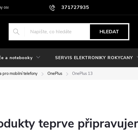
371727935
y osobních údajů
HLEDAT
če a notebooky
SERVIS ELEKTRONIKY ROKYCANY
 pro mobilní telefony
OnePlus
OnePlus 13
odukty teprve připravuje