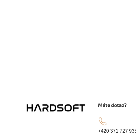
Z
á
.
Máte dotaz?
p
a
+420 371 727 93