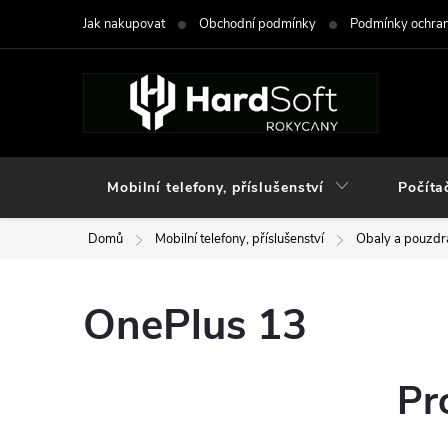
Přejít
Jak nakupovat
Obchodní podmínky
Podmínky ochran
na
obsah
Mobilní telefony, příslušenství
Počíta
Domů
Mobilní telefony, příslušenství
Obaly a pouzdra
OnePlus 13
Pr