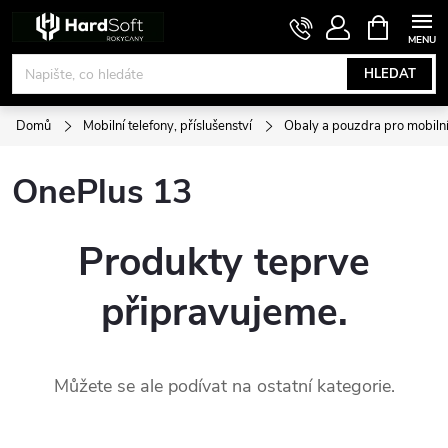
Přejít
NÁKUPNÍ
KOŠÍK
na
obsah
HLEDAT
Domů
Mobilní telefony, příslušenství
Obaly a pouzdra pro mobilní
OnePlus 13
Produkty teprve
připravujeme.
Můžete se ale podívat na ostatní kategorie.