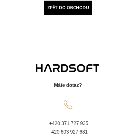
ZPĚT DO OBCHODU
Z
á
Máte dotaz?
p
a
t
+420 371 727 935
+420 603 927 681