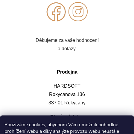
Děkujeme za vaše hodnocení
a dotazy.
Prodejna
HARDSOFT
Rokycanova 136
337 01 Rokycany
Otevírací doba
:
Používáme cookies, abychom Vám umožnili pohodlné
prohlížení webu a díky analýze provozu webu neustále
Po-pá: 9-12, 13-17