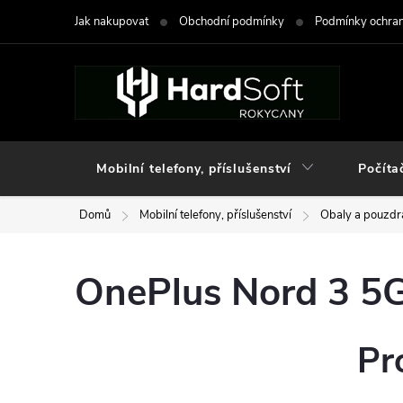
Přejít
Jak nakupovat
Obchodní podmínky
Podmínky ochran
na
obsah
Mobilní telefony, příslušenství
Počíta
Domů
Mobilní telefony, příslušenství
Obaly a pouzdra
OnePlus Nord 3 5
Pr