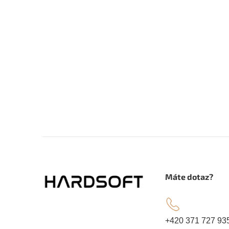
Z
á
.
Máte dotaz?
p
a
+420 371 727 93