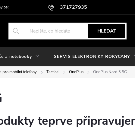
371727935
y osobních údajů
HLEDAT
če a notebooky
SERVIS ELEKTRONIKY ROKYCANY
 pro mobilní telefony
Tactical
OnePlus
OnePlus Nord 3 5G
G
odukty teprve připravuje