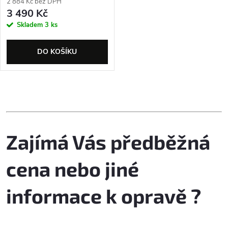
2 884 Kč bez DPH
3 490 Kč
Skladem
3 ks
DO KOŠÍKU
O
v
Zajímá Vás předběžná
l
á
cena nebo jiné
d
informace k opravě ?
a
c