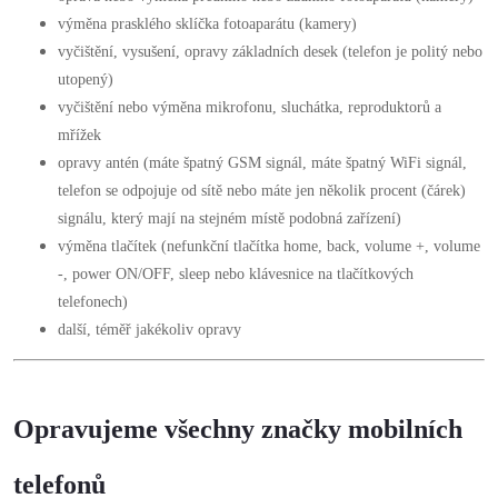
výměna prasklého sklíčka fotoaparátu (kamery)
vyčištění, vysušení, opravy základních desek (telefon je politý nebo
utopený)
vyčištění nebo výměna mikrofonu, sluchátka, reproduktorů a
mřížek
opravy antén (máte špatný GSM signál, máte špatný WiFi signál,
telefon se odpojuje od sítě nebo máte jen několik procent (čárek)
signálu, který mají na stejném místě podobná zařízení)
výměna tlačítek (nefunkční tlačítka home, back, volume +, volume
-, power ON/OFF, sleep nebo klávesnice na tlačítkových
telefonech)
další, téměř jakékoliv opravy
Opravujeme všechny značky mobilních
telefonů