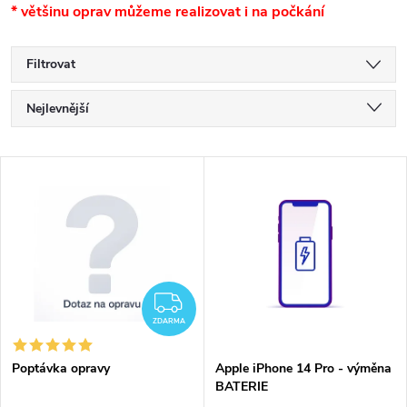
* většinu oprav můžeme realizovat i na počkání
Filtrovat
Ř
Nejlevnější
a
Nejdražší
V
Nejprodávanější
z
ý
Abecedně
e
p
n
i
ZDARMA
í
ZDARMA
s
p
Poptávka opravy
Apple iPhone 14 Pro - výměna
BATERIE
p