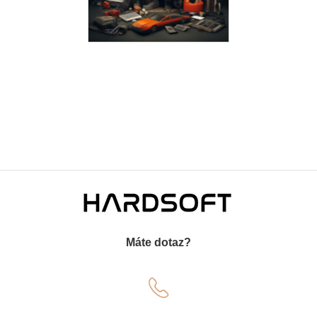
Z
á
Máte dotaz?
p
a