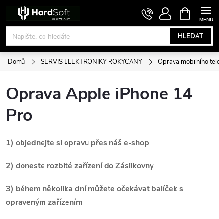
Přejít
NÁKUPNÍ
KOŠÍK
na
obsah
HLEDAT
Domů
SERVIS ELEKTRONIKY ROKYCANY
Oprava mobilního tel
Oprava Apple iPhone 14
Pro
1) objednejte si opravu přes náš e-shop
2) doneste rozbité zařízení do Zásilkovny
3) během několika dní můžete očekávat balíček s
opraveným zařízením