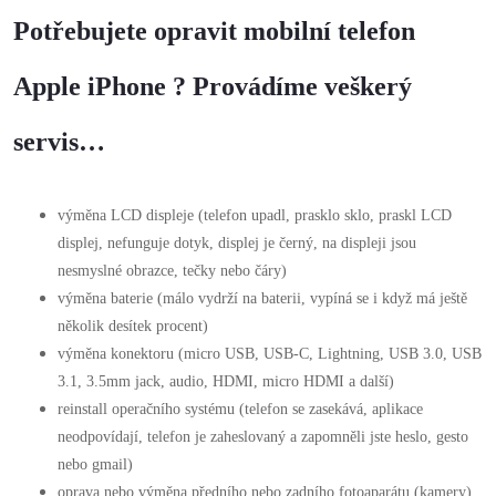
Potřebujete opravit mobilní telefon
Apple iPhone ? Provádíme veškerý
servis…
výměna LCD displeje (telefon upadl, prasklo sklo, praskl LCD
displej, nefunguje dotyk, displej je černý, na displeji jsou
nesmyslné obrazce, tečky nebo čáry)
výměna baterie (málo vydrží na baterii, vypíná se i když má ještě
několik desítek procent)
výměna konektoru (micro USB, USB-C, Lightning, USB 3.0, USB
3.1, 3.5mm jack, audio, HDMI, micro HDMI a další)
reinstall operačního systému (telefon se zasekává, aplikace
neodpovídají, telefon je zaheslovaný a zapomněli jste heslo, gesto
nebo gmail)
oprava nebo výměna předního nebo zadního fotoaparátu (kamery)