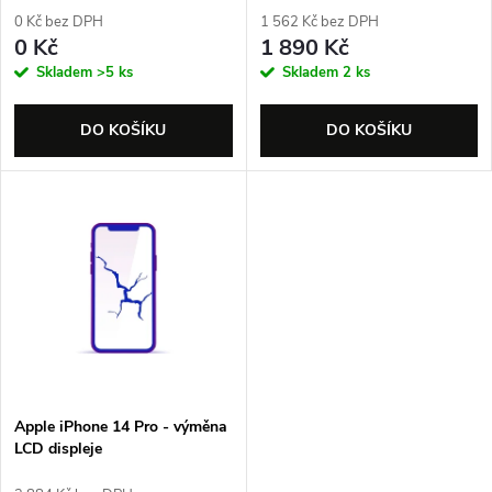
r
0 Kč bez DPH
1 562 Kč bez DPH
r
0 Kč
1 890 Kč
o
Skladem
>5 ks
Skladem
2 ks
o
d
DO KOŠÍKU
DO KOŠÍKU
d
u
u
k
k
t
t
ů
ů
Apple iPhone 14 Pro - výměna
LCD displeje