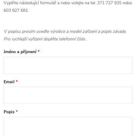
Vyplňte následující formulář a nebo volejte na tel. 371 727 935 nebo
í
603 927 681
p
r
V popisu prosím uveďte výrobce a model zařízení a popis závady.
Pro rychlejší vyřízení doplňte telefonní číslo.
v
Jméno a příjmení
*
k
y
v
Email
*
ý
p
Popis
*
i
s