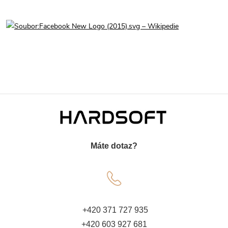
Z
á
Máte dotaz?
p
a
t
+420 371 727 935
+420 603 927 681