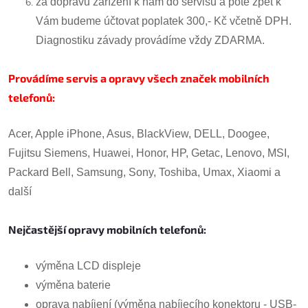
za dopravu zařízení k nám do servisu a poté zpět k
Vám budeme účtovat poplatek 300,- Kč včetně DPH.
Diagnostiku závady provádíme vždy ZDARMA.
Provádíme servis a opravy všech značek mobilních
telefonů:
Acer, Apple iPhone, Asus, BlackView, DELL, Doogee,
Fujitsu Siemens, Huawei, Honor, HP, Getac, Lenovo, MSI,
Packard Bell, Samsung, Sony, Toshiba, Umax, Xiaomi a
další
Nejčastější opravy mobilních telefo
nů:
výměna LCD displeje
výměna baterie
oprava nabíjení (výměna nabíjecího konektoru - USB-