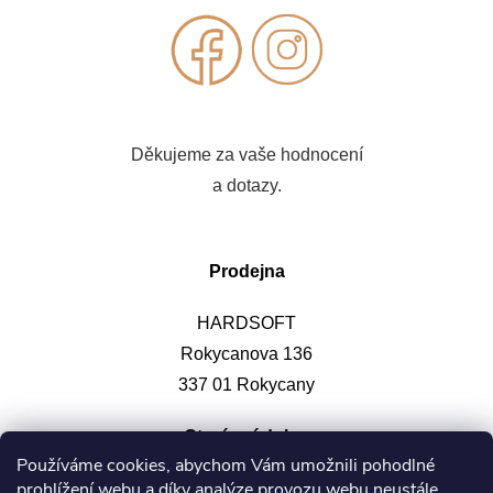
Děkujeme za vaše hodnocení
a dotazy.
Prodejna
HARDSOFT
Rokycanova 136
337 01 Rokycany
Otevírací doba
:
Používáme cookies, abychom Vám umožnili pohodlné
prohlížení webu a díky analýze provozu webu neustále